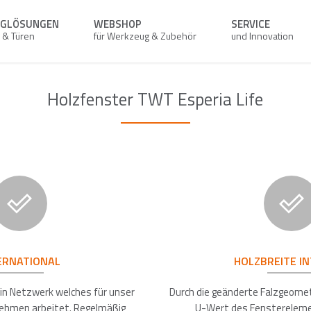
UGLÖSUNGEN
WEBSHOP
SERVICE
r & Türen
für Werkzeug & Zubehör
und Innovation
Holzfenster TWT Esperia Life
ERNATIONAL
HOLZBREITE I
n Netzwerk welches für unser
Durch die geänderte Falzgeomet
nehmen arbeitet. Regelmäßig
U-Wert des Fenstereleme