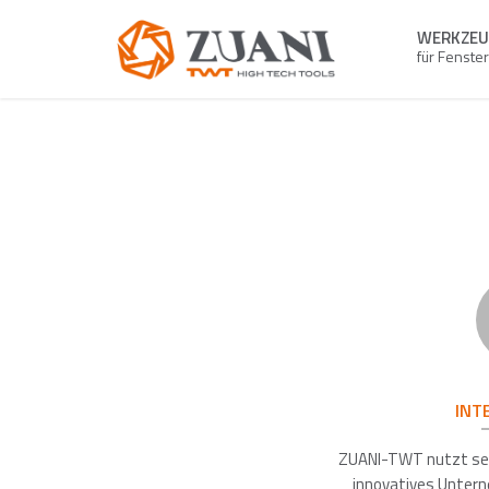
WERKZE
für Fenste
INT
ZUANI-TWT nutzt sei
innovatives Unter