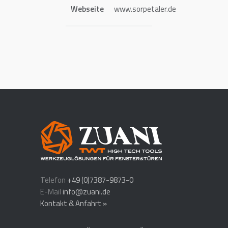
Webseite
www.sorpetaler.de
Telefon
+49 (0)7387-9873-0
E-Mail
info@zuani.de
Kontakt & Anfahrt »